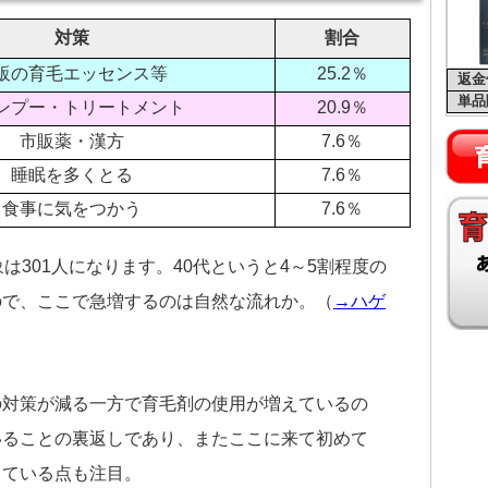
対策
割合
販の育毛エッセンス等
25.2％
返金
単品
ンプー・トリートメント
20.9％
市販薬・漢方
7.6％
睡眠を多くとる
7.6％
食事に気をつかう
7.6％
は301人になります。40代というと4～5割程度の
ので、ここで急増するのは自然な流れか。（
→ハゲ
の対策が減る一方で育毛剤の使用が増えているの
いることの裏返しであり、またここに来て初めて
している点も注目。