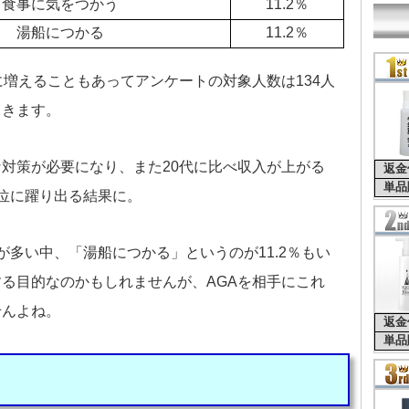
食事に気をつかう
11.2％
湯船につかる
11.2％
に増えることもあってアンケートの対象人数は134人
てきます。
対策が必要になり、また20代に比べ収入が上がる
返金
単品
位に躍り出る結果に。
が多い中、「湯船につかる」というのが11.2％もい
る目的なのかもしれませんが、AGAを相手にこれ
せんよね。
返金
単品