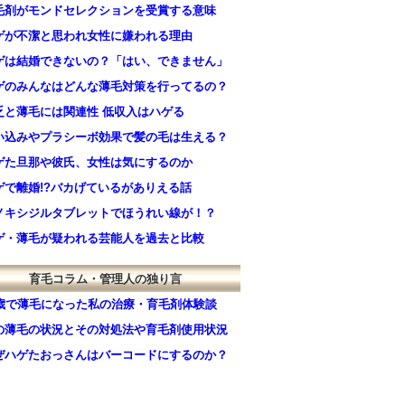
毛剤がモンドセレクションを受賞する意味
ゲが不潔と思われ女性に嫌われる理由
ゲは結婚できないの？「はい、できません」
ゲのみんなはどんな薄毛対策を行ってるの？
乏と薄毛には関連性 低収入はハゲる
い込みやプラシーボ効果で髪の毛は生える？
ゲた旦那や彼氏、女性は気にするのか
ゲで離婚!?バカげているがありえる話
ノキシジルタブレットでほうれい線が！？
ゲ・薄毛が疑われる芸能人を過去と比較
育毛コラム・管理人の独り言
0歳で薄毛になった私の治療・育毛剤体験談
の薄毛の状況とその対処法や育毛剤使用状況
ぜハゲたおっさんはバーコードにするのか？