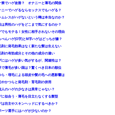
ナ禁でハゲ改善？ オナニーと薄毛の関係
ナニーでハゲるならセックスでもハゲる？
ームレスがハゲないという噂は本当なのか？
性は男性のハゲをどこまで気にするのか？
ゲでもモテる！女性に相手されないその理由
っぺんハゲ(O字)とM字ハゲはどっちが嫌？
毛剤に発毛効果はなく新たな髪は生えない
毛剤の有効成分とその他の成分の違い
ブにはハゲが多い気がするが、関連性は？
界で薄毛が多い国は？驚くべき日本の順位
つら・増毛による頭皮や髪の毛への悪影響は
毛やかつらと発毛剤・育毛剤の併用
能人のハゲの少なさは異常じゃない？
ゲに似合う・薄毛を目立たなくする髪型
ゲは坊主やスキンヘッドにするべきか？
ポーツ選手にはハゲが少ないのか？