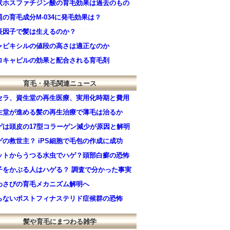
状ホスファチジン酸の育毛効果は過去のもの
題の育毛成分M-034に発毛効果は？
長因子で髪は生えるのか？
ャピキシルの値段の高さは適正なのか
ロキャピルの効果と配合される育毛剤
育毛・発毛関連ニュース
セラ、資生堂の再生医療、実用化時期と費用
生堂が進める髪の再生治療で薄毛は治るか
ゲは頭皮の17型コラーゲン減少が原因と解明
ゲの救世主？ iPS細胞で毛包の作成に成功
ットからうつる水虫でハゲ？頭部白癬の恐怖
子をかぶる人はハゲる？ 調査で分かった事実
わさびの育毛メカニズム解明へ
らないポストフィナステリド症候群の恐怖
髪や育毛にまつわる雑学