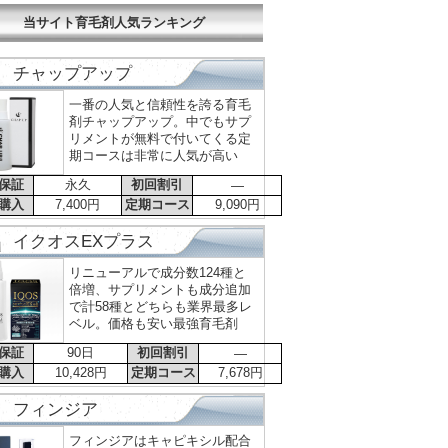
当サイト育毛剤人気ランキング
チャップアップ
一番の人気と信頼性を誇る育毛
剤チャップアップ。中でもサプ
リメントが無料で付いてくる定
期コースは非常に人気が高い
保証
永久
初回割引
―
購入
7,400円
定期コース
9,090円
イクオスEXプラス
リニューアルで成分数124種と
倍増、サプリメントも成分追加
で計58種とどちらも業界最多レ
ベル。価格も安い最強育毛剤
保証
90日
初回割引
―
購入
10,428円
定期コース
7,678円
フィンジア
フィンジアはキャピキシル配合