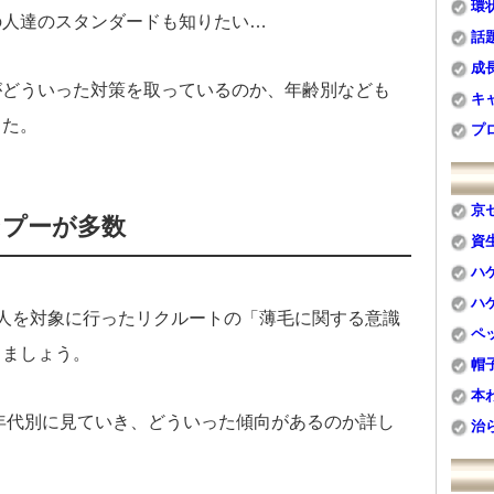
環
の人達のスタンダードも知りたい…
話
成
がどういった対策を取っているのか、年齢別なども
キ
した。
プ
京
ンプーが多数
資
ハ
ハ
人を対象に行ったリクルートの「薄毛に関する意識
ペ
きましょう。
帽
本
を年代別に見ていき、どういった傾向があるのか詳し
治