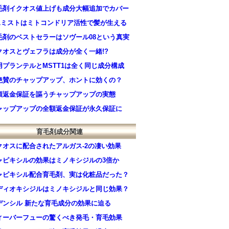
毛剤イクオス値上げも成分大幅追加でカバー
-1ミストはミトコンドリア活性で髪が生える
毛剤のベストセラーはソヴール08という真実
クオスとヴェフラは成分が全く一緒!?
用プランテルとMSTT1は全く同じ成分構成
絶賛のチャップアップ、ホントに効くの？
額返金保証を謳うチャップアップの実態
ャップアップの全額返金保証が永久保証に
育毛剤成分関連
クオスに配合されたアルガス-2の凄い効果
ャピキシルの効果はミノキシジルの3倍か
ャピキシル配合育毛剤、実は化粧品だった？
ディオキシジルはミノキシジルと同じ効果？
デンシル 新たな育毛成分の効果に迫る
ィーバーフューの驚くべき発毛・育毛効果