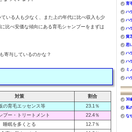
育
ハ
いている人も少なく、また上の年代に比べ収入も少
ハ
剤に比べ安価な傾向にある育毛シャンプーをまずは
ハ
貧
思
ハ
も寄与しているのかな？
ハ
ミ
ハ
対策
割合
3
販の育毛エッセンス等
23.1％
私
ンプー・トリートメント
22.4％
な
睡眠を多くとる
12.7％