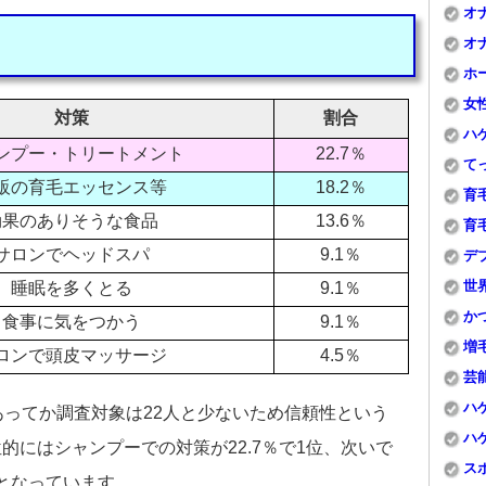
オ
オ
ホ
女
対策
割合
ハ
ンプー・トリートメント
22.7％
て
販の育毛エッセンス等
18.2％
育
効果のありそうな食品
13.6％
育
サロンでヘッドスパ
9.1％
デ
世
睡眠を多くとる
9.1％
か
食事に気をつかう
9.1％
増
ロンで頭皮マッサージ
4.5％
芸
ハ
あってか調査対象は22人と少ないため信頼性という
ハ
的にはシャンプーでの対策が22.7％で1位、次いで
ス
位となっています。