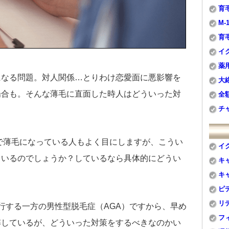
育
M
育
イ
薬
になる問題。対人関係…とりわけ恋愛面に悪影響を
大
場合も。そんな薄毛に直面した時人はどういった対
全
チ
？
代で薄毛になっている人もよく目にしますが、こうい
イ
ているのでしょうか？しているなら具体的にどうい
キ
キ
ピ
リ
行する一方の男性型脱毛症（AGA）ですから、早め
フ
解しているが、どういった対策をするべきなのかい